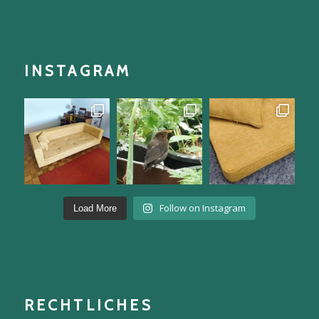
Mail:
mail@miststueck.at
Christina: Tel.
+43 (0)699-19445960
Christian: Tel.
+43 (0)676-7281738
INSTAGRAM
Follow on Instagram
Load More