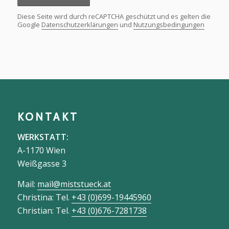
Internetverbindung.
Ich habe die
Datenschutzbestimmungen
zur
Verarbeitung meiner Daten gelesen und
verstanden.
*
Diese Seite wird durch reCAPTCHA geschützt und es gelten die
Google
Datenschutzerklärungen
und
Nutzungsbedingungen
KONTAKT
WERKSTATT:
A-1170 Wien
Weißgasse 3