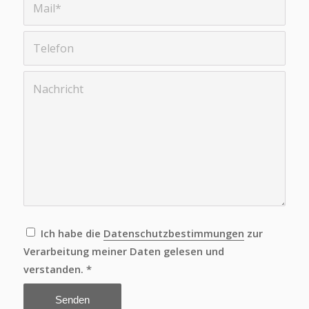
Leider ist beim Versuch, mit der Google-
reCAPTCHA-API zu kommunizieren, ein
Problem aufgetreten. Du kannst das
Kontaktformular derzeit nicht absenden.
Bitte versuche es später erneut - lade die
Seite neu und überprüfe deine