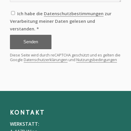
Leider ist beim Versuch, mit der Google-
reCAPTCHA-API zu kommunizieren, ein
Problem aufgetreten. Du kannst das
Kontaktformular derzeit nicht absenden.
Bitte versuche es später erneut - lade die
Seite neu und überprüfe deine
Internetverbindung.
Ich habe die
Datenschutzbestimmungen
zur
Verarbeitung meiner Daten gelesen und
verstanden.
*
Diese Seite wird durch reCAPTCHA geschützt und es gelten die
Google
Datenschutzerklärungen
und
Nutzungsbedingungen