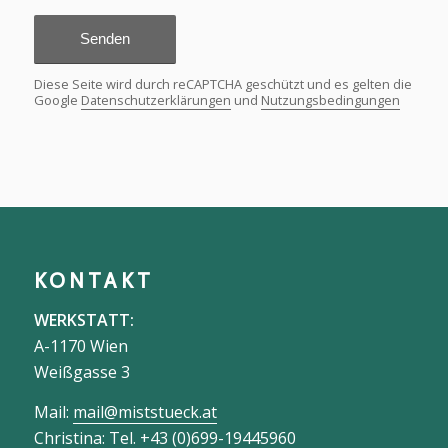
Kontaktformular derzeit nicht absenden.
Bitte versuche es später erneut - lade die
Seite neu und überprüfe deine
Internetverbindung.
Ich habe die
Datenschutzbestimmungen
zur
Verarbeitung meiner Daten gelesen und
verstanden.
*
Diese Seite wird durch reCAPTCHA geschützt und es gelten die
Google
Datenschutzerklärungen
und
Nutzungsbedingungen
KONTAKT
WERKSTATT: