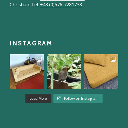
A-1170 Wien
Weißgasse 3
Mail:
mail@miststueck.at
Christina: Tel.
+43 (0)699-19445960
Christian: Tel.
+43 (0)676-7281738
INSTAGRAM